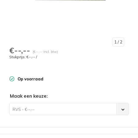
1
/ 2
€--,--
(€--,-- Incl. btw)
Stukprijs: €--,-- /
Op voorraad
RVS - €--,--